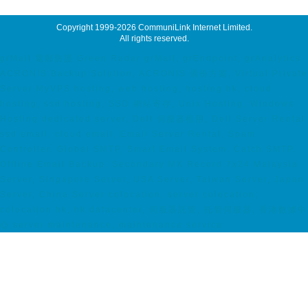
Copyright 1999-2026
CommuniLink Internet Limited
.
All rights reserved.
grMail 電郵防護 Green Radar grMail, grEndpoint, grAnalytics
ACRONIS Backup Solution, ACRONIS 備份方案, Virtual Private
Server MyVPS hosting, web hosting, hosting hk, cloud
hosting, ssd hosting, SSD 網站寄存, Unix Hosting, Windows
Hosting dedicated server, Dell 伺服器租用, Dell Server Rental
ssd email, cloud email, Email Server Rental, Spam
Controller, Global SMTP, Smart Email System, Catch SMTP,
Offline Email Backup, Secondary MX Record 7x24 Malaysia
Server, Singapore Server, USA Server, Taiwan Server, Japan
Server, China Server colocation, server colocation,
colocation hk, hk datacenter, 伺服器託管, 托管伺服器, 香港數據中
心 server maintenance, maintenance service