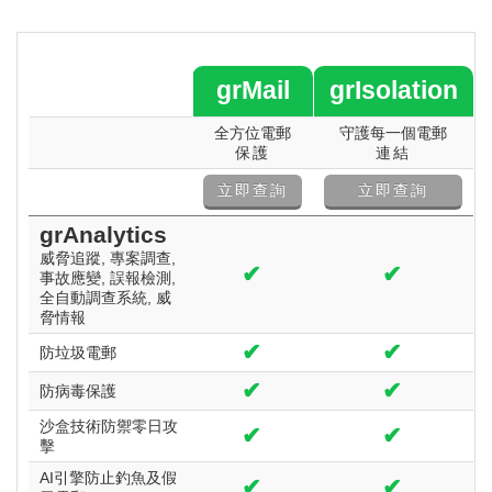
grMail
grIsolation
全方位電郵
守護每一個電郵
保護
連結
立即查詢
立即查詢
grAnalytics
威脅追蹤, 專案調查,
✔
✔
事故應變, 誤報檢測,
全自動調查系統, 威
脅情報
✔
✔
防垃圾電郵
✔
✔
防病毒保護
沙盒技術防禦零日攻
✔
✔
擊
AI引擎防止釣魚及假
✔
✔