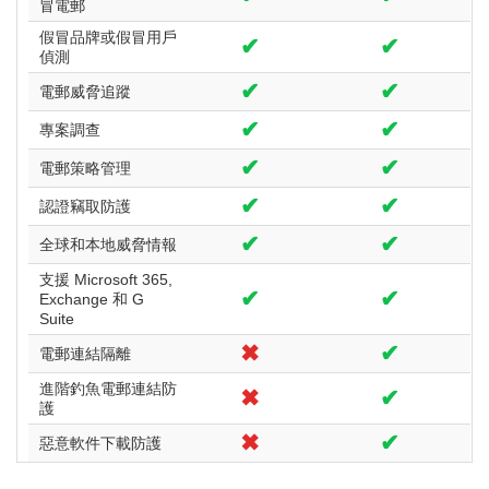
冒電郵
假冒品牌或假冒用戶
✔
✔
偵測
✔
✔
電郵威脅追蹤
✔
✔
專案調查
✔
✔
電郵策略管理
✔
✔
認證竊取防護
✔
✔
全球和本地威脅情報
支援 Microsoft 365,
✔
✔
Exchange 和 G
Suite
✖
✔
電郵連結隔離
進階釣魚電郵連結防
✖
✔
護
✖
✔
惡意軟件下載防護