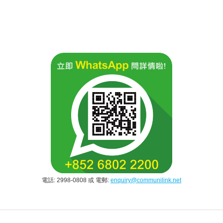
電話: 2998-0808 或 電郵:
enquiry@communilink.net