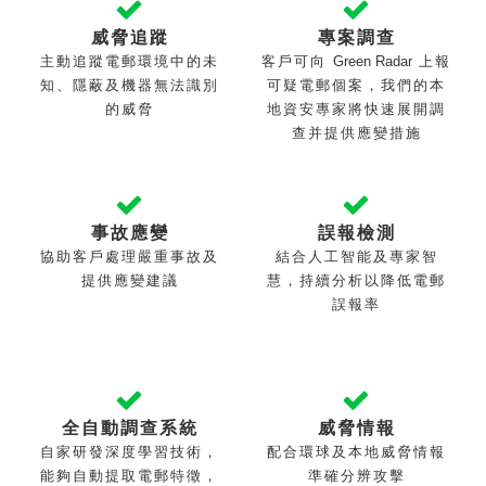
威脅追蹤
專案調查
主動追蹤電郵環境中的未
客戶可向
Green Radar
上報
知、隱蔽及機器無法識別
可疑電郵個案，我們的本
的威脅
地資安專家將快速展開調
查并提供
應變措施
事故應變
誤報檢測
協助客戶處理嚴重事故及
結合人工智能及專家智
提供應變建議
慧，持續分析以降低電郵
誤報率
全自動調查系統
威脅情報
自家研發深度學習技術，
配合環球及本地威脅情報
能夠自動提取電郵特徵，
準確分辨攻擊