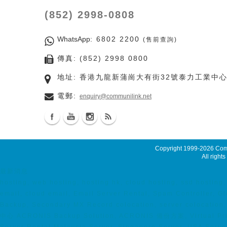
(852) 2998-0808
WhatsApp
: 6802 2200
(售前查詢)
傳真: (852) 2998 0800
地址: 香港九龍新蒲崗大有街32號泰力工業中心
電郵:
enquiry@communilink.net
Copyright 1999-2026
Comm
All rights
最新消息
hosting, web hosting, hosting hk, cloud hosting, ssd host
email, cloud email, Email Server Rental, Spam Controller, G
Backup, Secondary MX Record colocation, server colocat
中心 ACRONIS Backup Solution, ACRONIS 備份方案, Virtual Priv