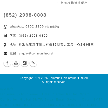
慈善機構贊助優惠
(852) 2998-0808
WhatsApp
: 6802 2200
(售前查詢)
傳真: (852) 2998 0800
地址: 香港九龍新蒲崗大有街32號泰力工業中心2樓9B室
電郵:
enquiry@communilink.net
Copyright 1999-2026
CommuniLink Internet Limited
.
All rights reserved.
無痛轉台
ssd email, cloud email, Email Server Rental, Spam
Controller, Global SMTP, Smart Email System, Catch SMTP,
Offline Email Backup, Secondary MX Record dedicated