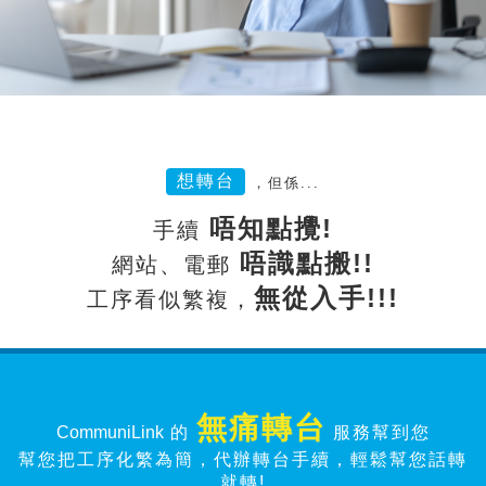
想轉台
，但係...
唔知點攪!
手續
唔識點搬!!
網站、電郵
無從入手!!!
工序看似繁複，
無痛轉台
CommuniLink
的
服務幫到您
幫您把工序化繁為簡，代辦轉台手續，輕鬆幫您話轉
就轉!