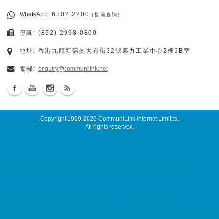
WhatsApp
: 6802 2200
(售前查詢)
傳真: (852) 2998 0800
地址: 香港九龍新蒲崗大有街32號泰力工業中心2樓9B室
電郵:
enquiry@communilink.net
Copyright 1999-2026
CommuniLink Internet Limited
.
All rights reserved.
合作伙伴
7x24 dedicated server, Dell 伺服器租用, Dell Server Rental
ssd email, cloud email, Email Server Rental, Spam
Controller, Global SMTP, Smart Email System, Catch SMTP,
Offline Email Backup, Secondary MX Record Malaysia
Server, Singapore Server, USA Server, Taiwan Server, Japan
Server, China Server colocation, server colocation,
colocation hk, hk datacenter, 伺服器託管, 托管伺服器, 香港數據中