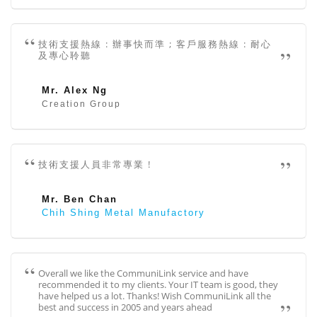
技術支援熱線 : 辦事快而準 ; 客戶服務熱線 : 耐心
及專心聆聽
Mr. Alex Ng
Creation Group
技術支援人員非常專業 !
Mr. Ben Chan
Chih Shing Metal Manufactory
Overall we like the CommuniLink service and have
recommended it to my clients. Your IT team is good, they
have helped us a lot. Thanks! Wish CommuniLink all the
best and success in 2005 and years ahead