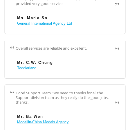
provided very good service.
Ms. Maria So
General International Agency Ltd
Overall services are reliable and excellent.
Mr. C.W. Chung
Toddlerland
Good Support Team ; We need to thanks for all the
Support division team as they really do the good jobs,
thanks.
Mr. Ba Wen
Modellin-China Models Agency