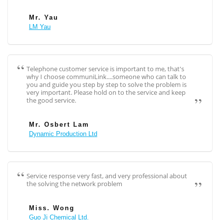
Mr. Yau
LM Yau
Telephone customer service is important to me, that's
why I choose communiLink....someone who can talk to
you and guide you step by step to solve the problem is
very important. Please hold on to the service and keep
the good service.
Mr. Osbert Lam
Dynamic Production Ltd
Service response very fast, and very professional about
the solving the network problem
Miss. Wong
Guo Ji Chemical Ltd.